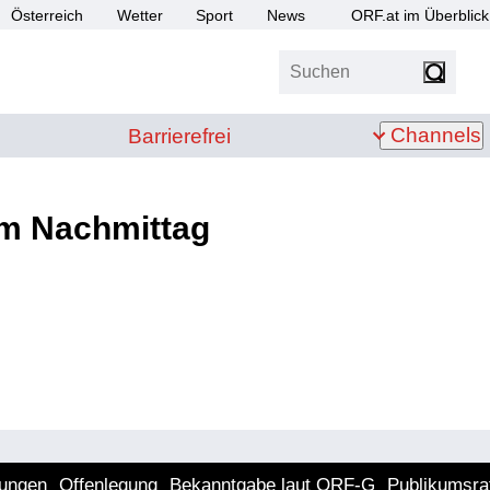
Österreich
Wetter
Sport
News
ORF.at im Überblick
Suchen
bis Z
Barrierefrei
Channels
Barrierefrei
m Nachmittag
lungen
Offenlegung
Bekanntgabe laut ORF-G
Publikumsra