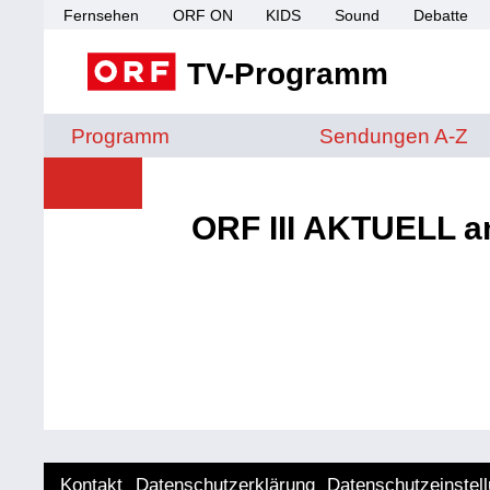
Fernsehen
ORF ON
KIDS
Sound
Debatte
TV-Programm
Sendungen von A 
Programm
Sendungen A-Z
ORF III AKTUELL a
Kontakt
Datenschutzerklärung
Datenschutzeinstel