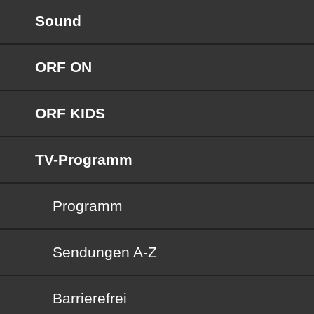
Sound
ORF ON
ORF KIDS
TV-Programm
Programm
Sendungen von A bis Z
Sendungen A-Z
Barrierefrei
Barrierefrei