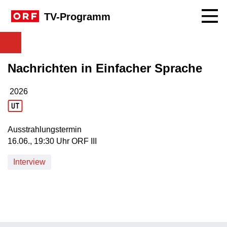
Navig
TV-Programm
Nachrichten in Einfacher Sprache
2026
Produktionsjahr: 2026
Ausstrahlungstermin
16. Juni, 19:30 Uhr in ORF III
16.06., 19:30 Uhr ORF III
Interview