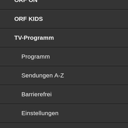
ORF KIDS
TV-Programm
Programm
Sendungen von A bis Z
Sendungen A-Z
Barrierefrei
Barrierefrei
Einstellungen