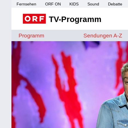
Fernsehen
ORF ON
KIDS
Sound
Debatte
TV-Programm
Sendungen von A 
Programm
Sendungen A-Z