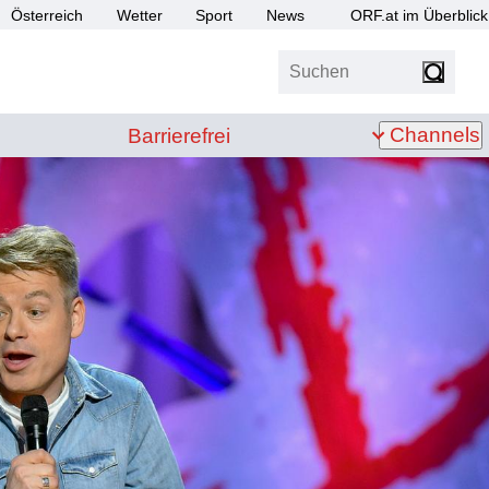
Österreich
Wetter
Sport
News
ORF.at im Überblick
Suchen
bis Z
Barrierefrei
Channels
Barrierefrei