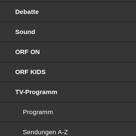
Debatte
Sound
ORF ON
ORF KIDS
TV-Programm
Programm
Sendungen von A bis Z
Sendungen A-Z