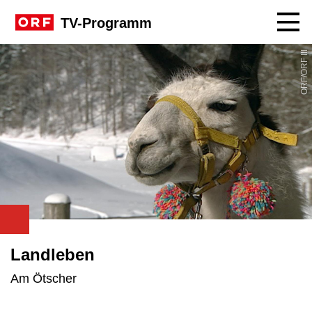
Navig
TV-Programm
ORF/ORF III
Landleben
Am Ötscher