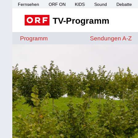
Fernsehen
ORF ON
KIDS
Sound
Debatte
TV-Programm
Sendungen von A 
Programm
Sendungen A-Z