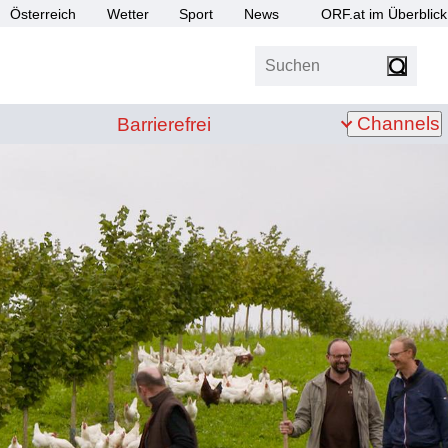
Österreich
Wetter
Sport
News
ORF.at im Überblick
Suchen
bis Z
Barrierefrei
Channels
Barrierefrei