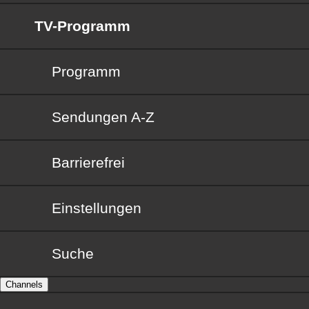
TV-Programm
Programm
Sendungen von A bis Z
Sendungen A-Z
Barrierefrei
Barrierefrei
Einstellungen
Suche
Channels