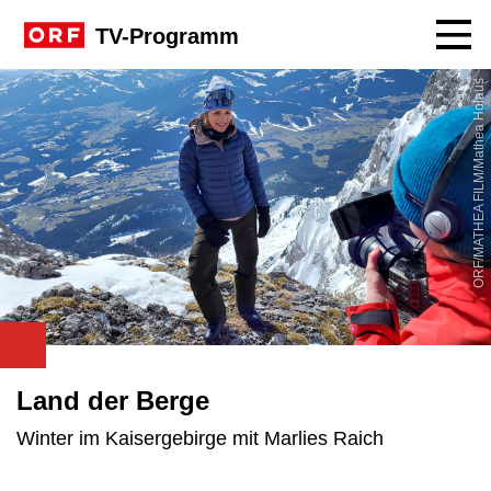
Navig
TV-Programm
ORF/MATHEA FILM/Mathea Holaus
Land der Berge
Winter im Kaisergebirge mit Marlies Raich