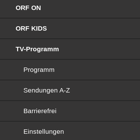
ORF ON
ORF KIDS
TV-Programm
Programm
Sendungen von A bis Z
Sendungen A-Z
Barrierefrei
Barrierefrei
Einstellungen