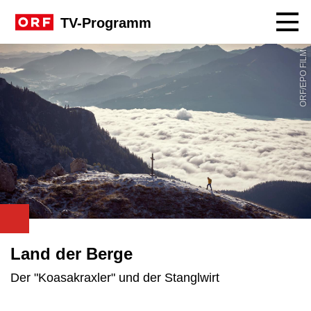
Navig
TV-Programm
ORF/EPO FILM
Land der Berge
Der "Koasakraxler" und der Stanglwirt