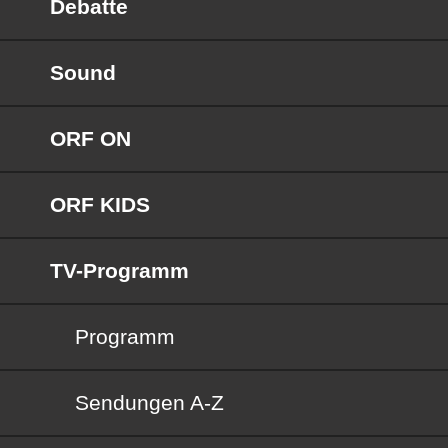
Debatte
Sound
ORF ON
ORF KIDS
TV-Programm
Programm
Sendungen von A bis Z
Sendungen A-Z