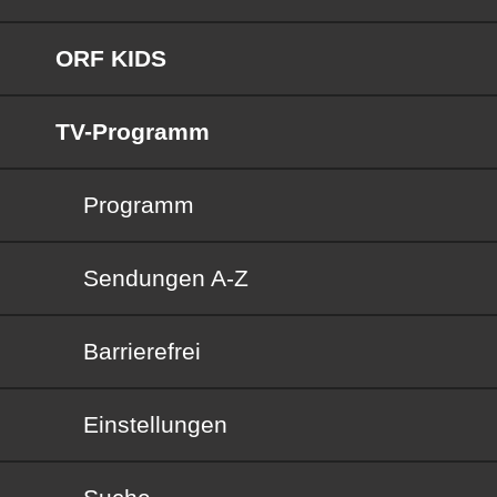
ORF KIDS
TV-Programm
Programm
Sendungen von A bis Z
Sendungen A-Z
Barrierefrei
Barrierefrei
Einstellungen