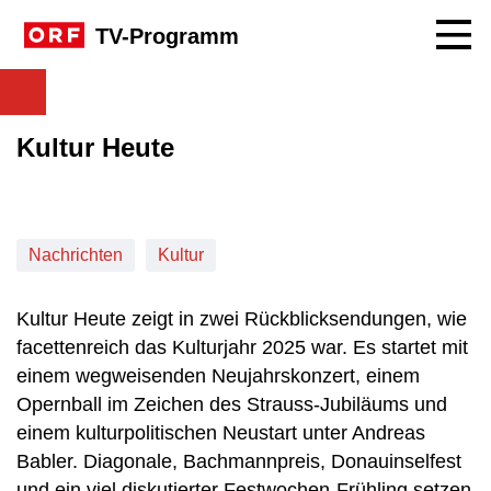
Navig
TV-Programm
Kultur Heute
Nachrichten
Kultur
Kultur Heute zeigt in zwei Rückblicksendungen, wie
facettenreich das Kulturjahr 2025 war. Es startet mit
einem wegweisenden Neujahrskonzert, einem
Opernball im Zeichen des Strauss-Jubiläums und
einem kulturpolitischen Neustart unter Andreas
Babler. Diagonale, Bachmannpreis, Donauinselfest
und ein viel diskutierter Festwochen-Frühling setzen