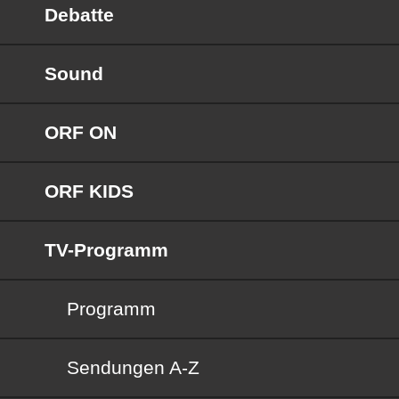
Debatte
Sound
ORF ON
ORF KIDS
TV-Programm
Programm
Sendungen von A bis Z
Sendungen A-Z