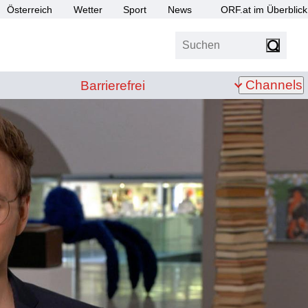
Österreich
Wetter
Sport
News
ORF.at im Überblick
Suchen
bis Z
Barrierefrei
Channels
Barrierefrei