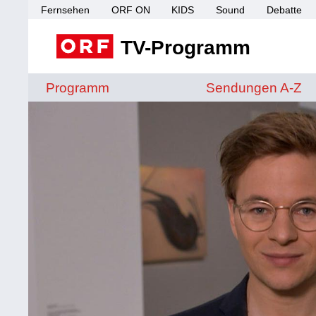
Fernsehen
ORF ON
KIDS
Sound
Debatte
TV-Programm
Sendungen von A 
Programm
Sendungen A-Z