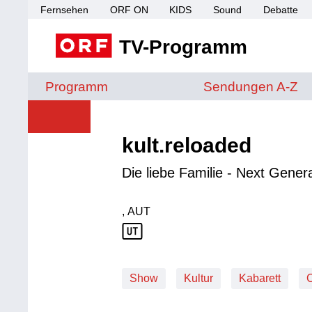
Fernsehen
ORF ON
KIDS
Sound
Debatte
TV-Programm
Sendungen von A 
Programm
Sendungen A-Z
kult.reloaded
Die liebe Familie - Next Genera
, AUT
Produktionsland: AUT
Show
Kultur
Kabarett