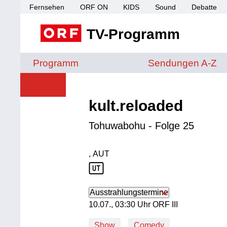
Fernsehen
ORF ON
KIDS
Sound
Debatte
TV-Programm
Sendungen von A 
Programm
Sendungen A-Z
kult.reloaded
Tohuwabohu - Folge 25
, AUT
Produktionsland: AUT
Ausstrahlungstermine
10. Juli, 03:30 Uhr in ORF III
10.07., 03:30 Uhr ORF III
Show
Comedy