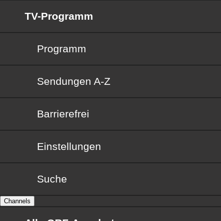
TV-Programm
Programm
Sendungen von A bis Z
Sendungen A-Z
Barrierefrei
Barrierefrei
Einstellungen
Suche
Channels