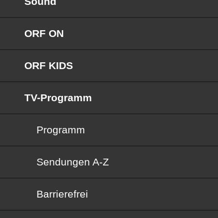
Sound
ORF ON
ORF KIDS
TV-Programm
Programm
Sendungen von A bis Z
Sendungen A-Z
Barrierefrei
Barrierefrei