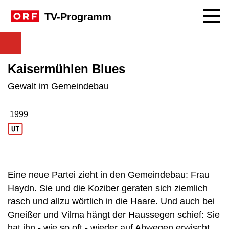
Navig
TV-Programm
Kaisermühlen Blues
Gewalt im Gemeindebau
1999
Produktionsjahr: 1999
Eine neue Partei zieht in den Gemeindebau: Frau
Haydn. Sie und die Koziber geraten sich ziemlich
rasch und allzu wörtlich in die Haare. Und auch bei
Gneißer und Vilma hängt der Haussegen schief: Sie
hat ihn - wie so oft - wieder auf Abwegen erwischt.