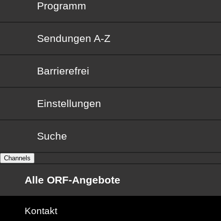
Programm
Sendungen von A bis Z
Sendungen A-Z
Barrierefrei
Barrierefrei
Einstellungen
Suche
Channels
Alle ORF-Angebote
Kontakt