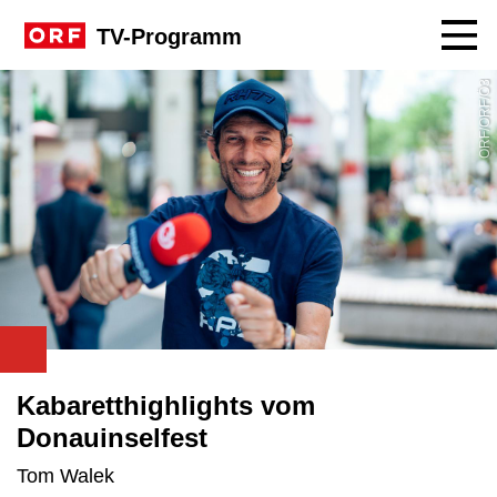
Navig
TV-Programm
ORF/ORF/Ö3
Kabaretthighlights vom
Donauinselfest
Tom Walek