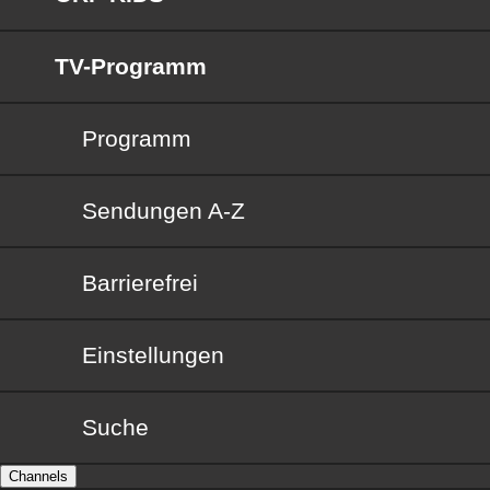
TV-Programm
Programm
Sendungen von A bis Z
Sendungen A-Z
Barrierefrei
Barrierefrei
Einstellungen
Suche
Channels