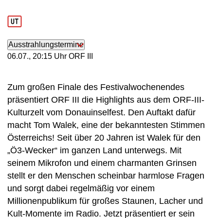
Ausstrahlungstermine
06. Juli, 20:15 Uhr in ORF III
06.07., 20:15 Uhr ORF III
Zum großen Finale des Festivalwochenendes
präsentiert ORF III die Highlights aus dem ORF-III-
Kulturzelt vom Donauinselfest. Den Auftakt dafür
macht Tom Walek, eine der bekanntesten Stimmen
Österreichs! Seit über 20 Jahren ist Walek für den
„Ö3-Wecker“ im ganzen Land unterwegs. Mit
seinem Mikrofon und einem charmanten Grinsen
stellt er den Menschen scheinbar harmlose Fragen
und sorgt dabei regelmäßig vor einem
Millionenpublikum für großes Staunen, Lacher und
Kult-Momente im Radio. Jetzt präsentiert er sein