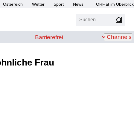
Österreich
Wetter
Sport
News
ORF.at im Überblick
Suchen
bis Z
Barrierefrei
Channels
Barrierefrei
öhnliche Frau