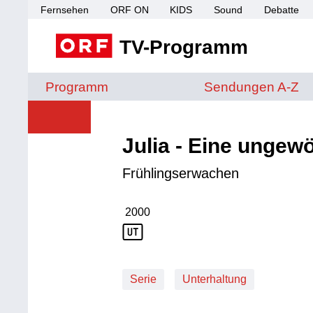
Fernsehen
ORF ON
KIDS
Sound
Debatte
TV-Programm
Sendungen von A 
Programm
Sendungen A-Z
Julia - Eine ungew
Frühlingserwachen
2000
Produktionsjahr: 2000
Serie
Unterhaltung