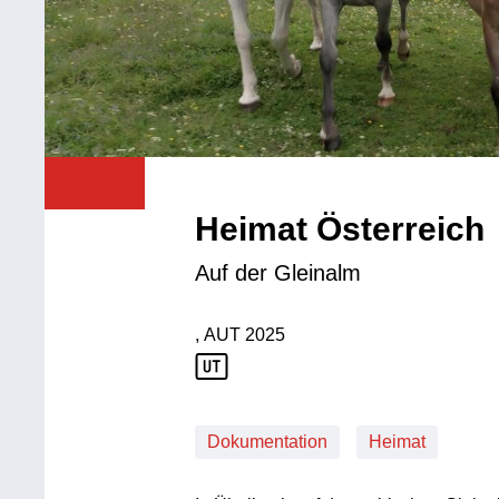
Heimat Österreich
Auf der Gleinalm
, AUT
2025
Produktionsland: AUT
Produktionsjahr: 2025
Dokumentation
Heimat