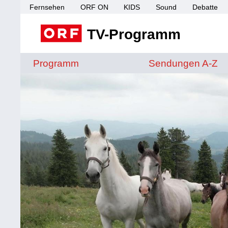
Fernsehen
ORF ON
KIDS
Sound
Debatte
TV-Programm
Sendungen von A 
Programm
Sendungen A-Z