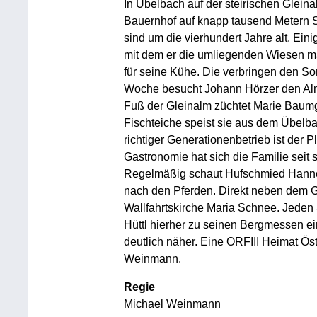
In Übelbach auf der steirischen Glein
Bauernhof auf knapp tausend Metern S
sind um die vierhundert Jahre alt. Ei
mit dem er die umliegenden Wiesen m
für seine Kühe. Die verbringen den So
Woche besucht Johann Hörzer den Alm
Fuß der Gleinalm züchtet Marie Baumg
Fischteiche speist sie aus dem Übelbac
richtiger Generationenbetrieb ist der 
Gastronomie hat sich die Familie seit 
Regelmäßig schaut Hufschmied Hanne
nach den Pferden. Direkt neben dem Gl
Wallfahrtskirche Maria Schnee. Jeden 
Hüttl hierher zu seinen Bergmessen e
deutlich näher. Eine ORFIII Heimat Ös
Weinmann.
Regie
Michael Weinmann