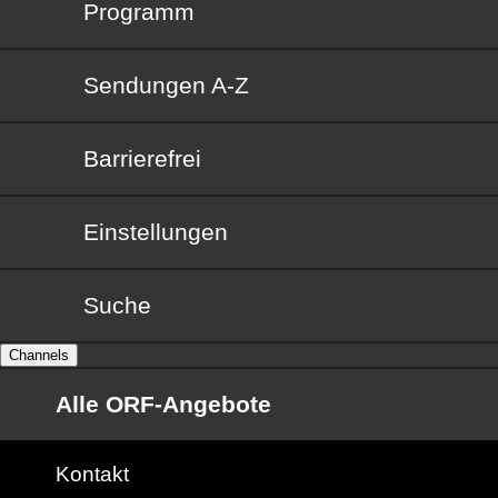
Programm
Sendungen von A bis Z
Sendungen A-Z
Barrierefrei
Barrierefrei
Einstellungen
Suche
Channels
Alle ORF-Angebote
Kontakt