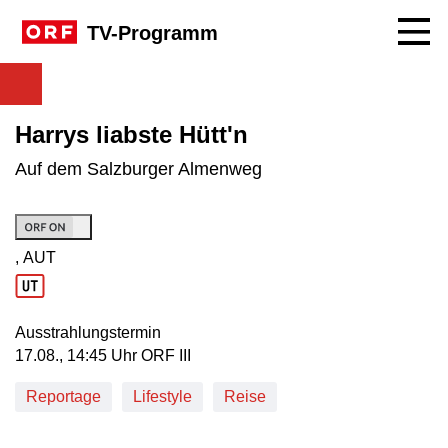
Navig
TV-Programm
Harrys liabste Hütt'n
Auf dem Salzburger Almenweg
, AUT
Produktionsland: AUT
Ausstrahlungstermin
17. August, 14:45 Uhr in ORF III
17.08., 14:45 Uhr ORF III
Reportage
Lifestyle
Reise