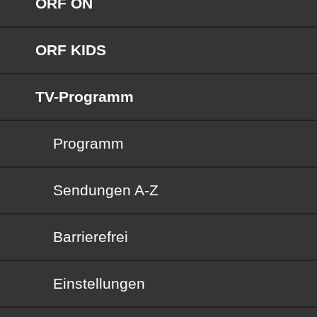
ORF ON
ORF KIDS
TV-Programm
Programm
Sendungen von A bis Z
Sendungen A-Z
Barrierefrei
Barrierefrei
Einstellungen