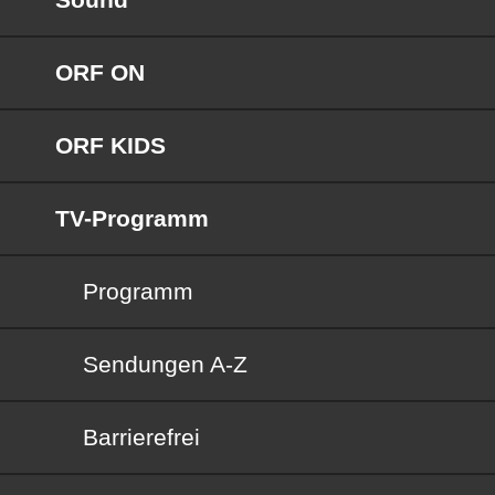
ORF ON
ORF KIDS
TV-Programm
Programm
Sendungen von A bis Z
Sendungen A-Z
Barrierefrei
Barrierefrei