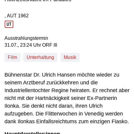
, AUT
1962
Produktionsland: AUT
Produktionsjahr: 1962
Ausstrahlungstermin
31. Juli, 23:24 Uhr in ORF III
31.07., 23:24 Uhr ORF III
Film
Unterhaltung
Musik
Bühnenstar Dr. Ulrich Hansen möchte wieder zu
seinem Arztberuf zurückkehren und die
Industriellentochter Regine heiraten. Er rechnet aber
nicht mit der Hartnäckigkeit seiner Ex-Partnerin
Ilonka. Sie denkt nicht daran, ihren Ulrich
aufzugeben. Die Flitterwochen in Venedig werden
dank Ilonkas Einfallsreichtums zum einzigen Fiasko.