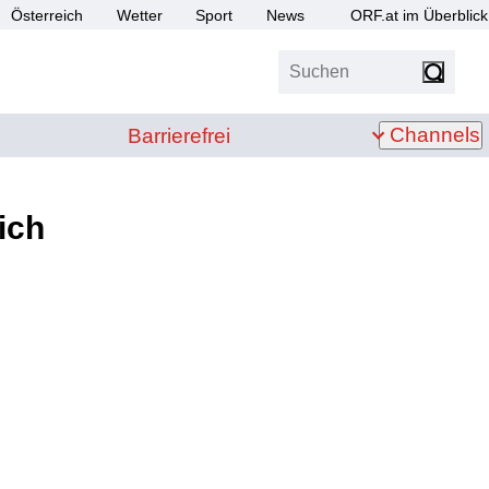
Österreich
Wetter
Sport
News
ORF.at im Überblick
Suchen
bis Z
Barrierefrei
Channels
Barrierefrei
ich