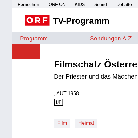
Fernsehen
ORF ON
KIDS
Sound
Debatte
TV-Programm
Sendungen von A 
Programm
Sendungen A-Z
Filmschatz Österre
Der Priester und das Mädchen
, AUT
1958
Produktionsland: AUT
Produktionsjahr: 1958
Film
Heimat