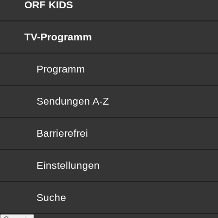
ORF KIDS
TV-Programm
Programm
Sendungen von A bis Z
Sendungen A-Z
Barrierefrei
Barrierefrei
Einstellungen
Suche