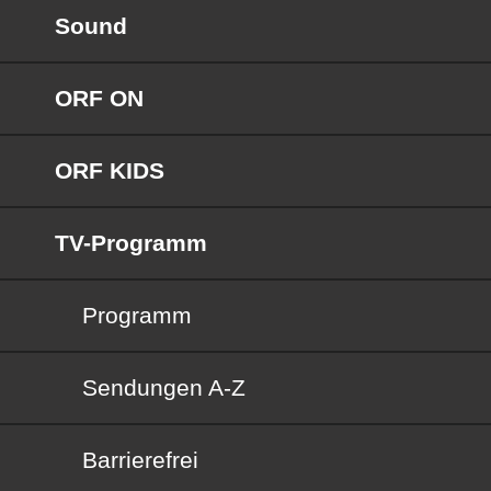
Sound
ORF ON
ORF KIDS
TV-Programm
Programm
Sendungen von A bis Z
Sendungen A-Z
Barrierefrei
Barrierefrei