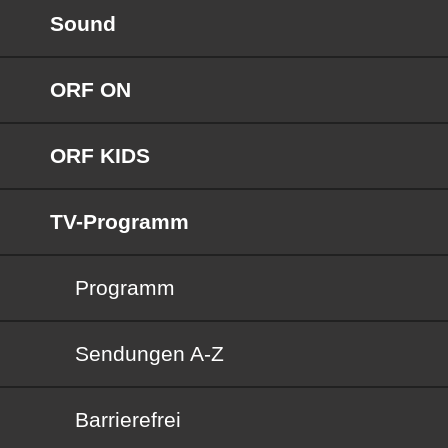
Sound
ORF ON
ORF KIDS
TV-Programm
Programm
Sendungen von A bis Z
Sendungen A-Z
Barrierefrei
Barrierefrei