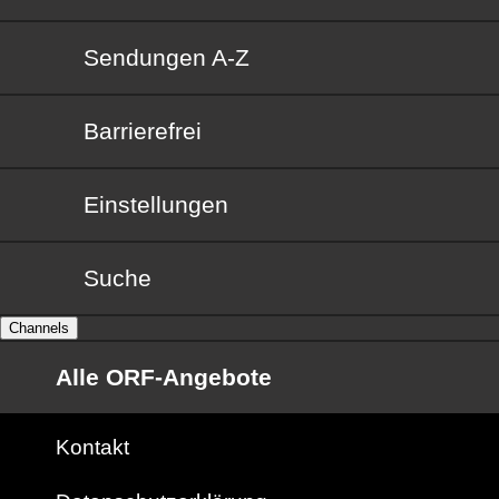
Sendungen von A bis Z
Sendungen A-Z
Barrierefrei
Barrierefrei
Einstellungen
Suche
Channels
Alle ORF-Angebote
Kontakt