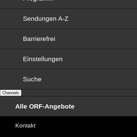
Sendungen von A bis Z
Sendungen A-Z
Barrierefrei
Barrierefrei
Einstellungen
Suche
Channels
Alle ORF-Angebote
Kontakt