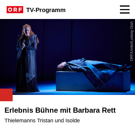
Navig
TV-Programm
ORF/Unitel/Ludwig Olah
Erlebnis Bühne mit Barbara Rett
Thielemanns Tristan und Isolde