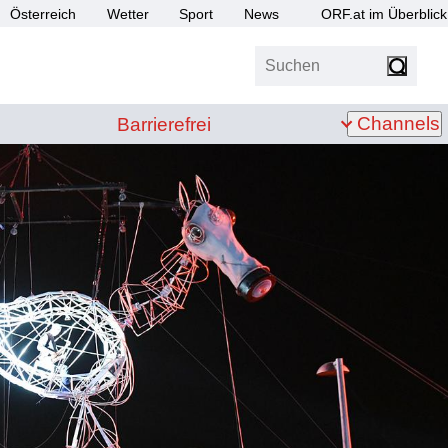
Österreich
Wetter
Sport
News
ORF.at im Überblick
Suchen
bis Z
Barrierefrei
Channels
Barrierefrei