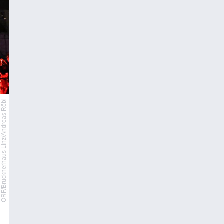
ORF/Brucknerhaus Linz/Andreas Röbl