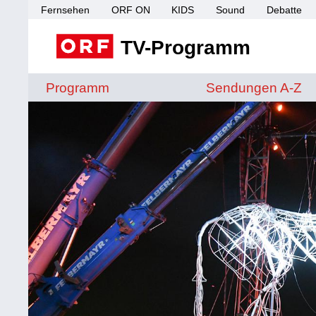
Fernsehen
ORF ON
KIDS
Sound
Debatte
TV-Programm
Sendungen von A 
Programm
Sendungen A-Z