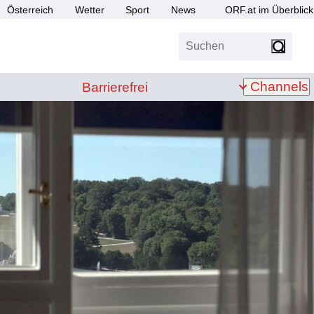
Österreich
Wetter
Sport
News
ORF.at im Überblick
Suchen
bis Z
Barrierefrei
Channels
Barrierefrei