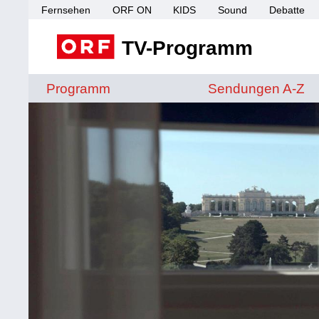
Fernsehen
ORF ON
KIDS
Sound
Debatte
TV-Programm
Sendungen von A 
Programm
Sendungen A-Z