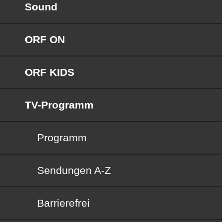
Sound
ORF ON
ORF KIDS
TV-Programm
Programm
Sendungen von A bis Z
Sendungen A-Z
Barrierefrei
Barrierefrei