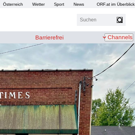
Österreich
Wetter
Sport
News
ORF.at im Überblick
Suchen
bis Z
Barrierefrei
Channels
Barrierefrei