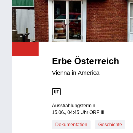
Erbe Österreich
Vienna in America
Ausstrahlungstermin
15. Juni, 04:45 Uhr in ORF III
15.06., 04:45 Uhr ORF III
Dokumentation
Geschichte