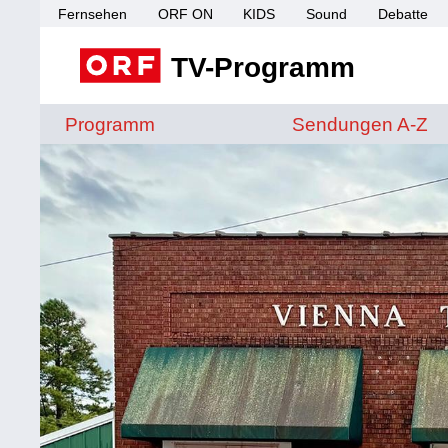
Fernsehen
ORF ON
KIDS
Sound
Debatte
TV-Programm
Sendungen von A 
Programm
Sendungen A-Z