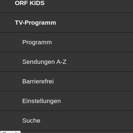
ORF KIDS
TV-Programm
Programm
Sendungen von A bis Z
Sendungen A-Z
Barrierefrei
Barrierefrei
Einstellungen
Suche