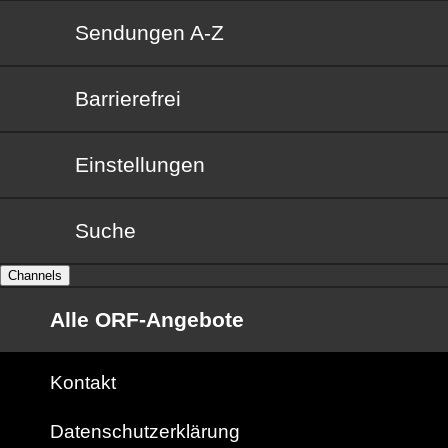
Sendungen von A bis Z
Sendungen A-Z
Barrierefrei
Barrierefrei
Einstellungen
Suche
Channels
Alle ORF-Angebote
Kontakt
Datenschutzerklärung