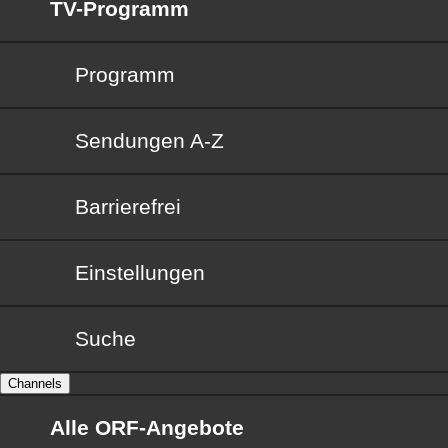
TV-Programm
Programm
Sendungen von A bis Z
Sendungen A-Z
Barrierefrei
Barrierefrei
Einstellungen
Suche
Channels
Alle ORF-Angebote