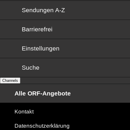
Sendungen von A bis Z
Sendungen A-Z
Barrierefrei
Barrierefrei
Einstellungen
Suche
Channels
Alle ORF-Angebote
Kontakt
Datenschutzerklärung