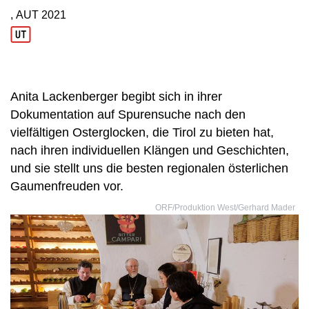
, AUT
2021
Produktionsland: AUT
Produktionsjahr: 2021
Anita Lackenberger begibt sich in ihrer
Dokumentation auf Spurensuche nach den
vielfältigen Osterglocken, die Tirol zu bieten hat,
nach ihren individuellen Klängen und Geschichten,
und sie stellt uns die besten regionalen österlichen
Gaumenfreuden vor.
ORF/Produktion West/Gerhard Mader