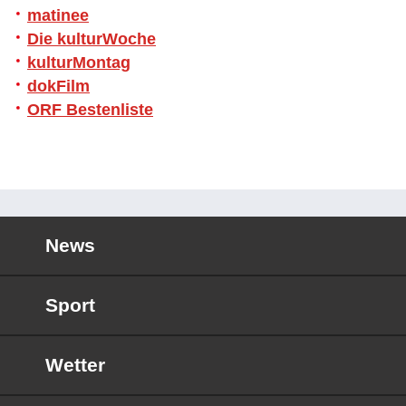
matinee
Die kulturWoche
kulturMontag
dokFilm
ORF Bestenliste
News
Sport
Wetter