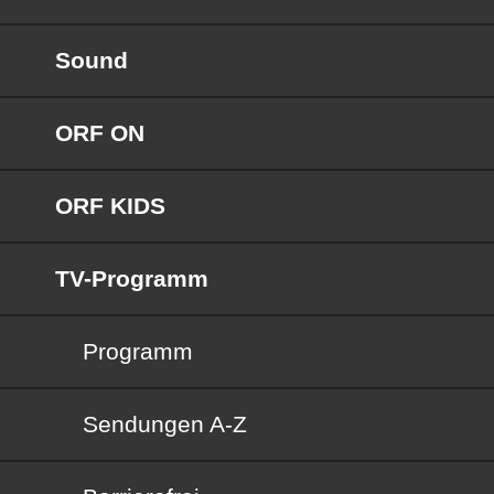
Sound
ORF ON
ORF KIDS
TV-Programm
Programm
Sendungen von A bis Z
Sendungen A-Z