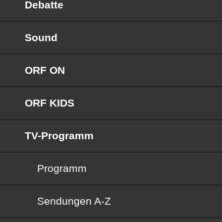
Debatte
Sound
ORF ON
ORF KIDS
TV-Programm
Programm
Sendungen von A bis Z
Sendungen A-Z