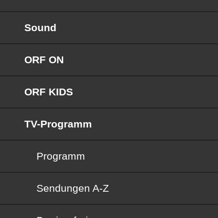
Sound
ORF ON
ORF KIDS
TV-Programm
Programm
Sendungen von A bis Z
Sendungen A-Z