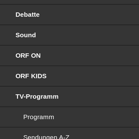
Debatte
Sound
ORF ON
ORF KIDS
TV-Programm
Programm
Sendungen von A bis Z
Sendungen A-Z