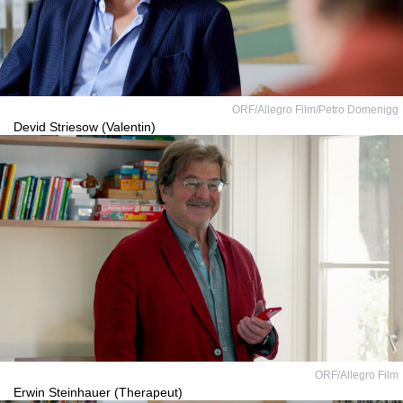
ORF/Allegro Film/Petro Domenigg
Devid Striesow (Valentin)
ORF/Allegro Film
Erwin Steinhauer (Therapeut)