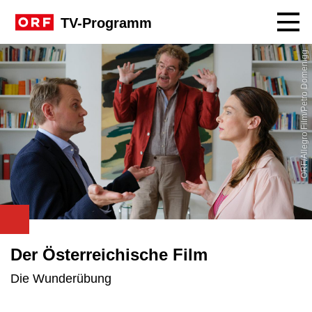
Navig
TV-Programm
ORF/Allegro Film/Petro Domenigg
Der Österreichische Film
Die Wunderübung