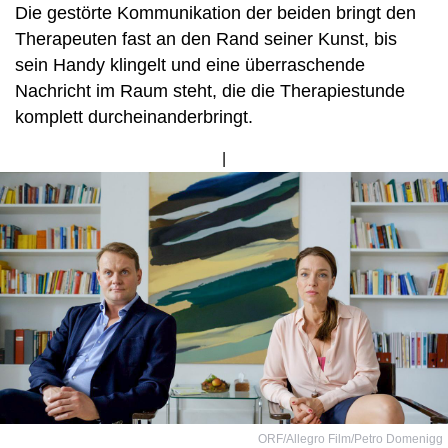
Die gestörte Kommunikation der beiden bringt den
Therapeuten fast an den Rand seiner Kunst, bis
sein Handy klingelt und eine überraschende
Nachricht im Raum steht, die die Therapiestunde
komplett durcheinanderbringt.
Bild
von
ORF/Allegro Film/Petro Domenigg