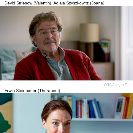
Devid Striesow (Valentin), Aglaia Szyszkowitz (Joana)
ORF/Allegro Film
Erwin Steinhauer (Therapeut)