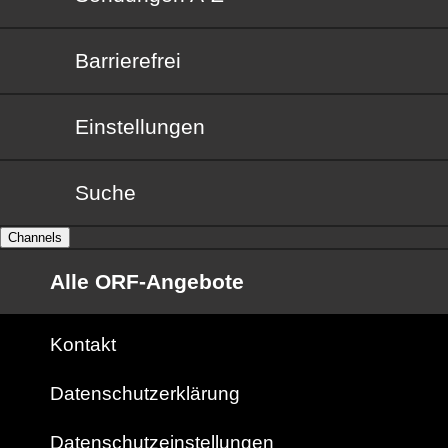
Barrierefrei
Barrierefrei
Einstellungen
Suche
Channels
Alle ORF-Angebote
Kontakt
Datenschutzerklärung
Datenschutzeinstellungen