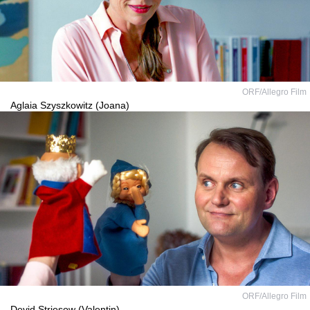
ORF/Allegro Film
Aglaia Szyszkowitz (Joana)
ORF/Allegro Film
Devid Striesow (Valentin)