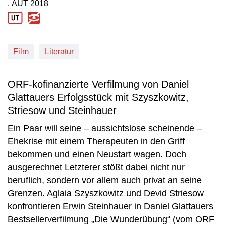
, AUT
2018
Produktionsland: AUT
Produktionsjahr: 2018
Film
Literatur
ORF-kofinanzierte Verfilmung von Daniel
Glattauers Erfolgsstück mit Szyszkowitz,
Striesow und Steinhauer
Ein Paar will seine – aussichtslose scheinende –
Ehekrise mit einem Therapeuten in den Griff
bekommen und einen Neustart wagen. Doch
ausgerechnet Letzterer stößt dabei nicht nur
beruflich, sondern vor allem auch privat an seine
Grenzen. Aglaia Szyszkowitz und Devid Striesow
konfrontieren Erwin Steinhauer in Daniel Glattauers
Bestsellerverfilmung „Die Wunderübung“ (vom ORF