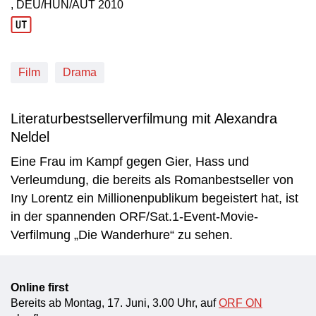
, DEU/HUN/AUT
2010
Produktionsland: DEU/HUN/AUT
Produktionsjahr: 2010
Film
Drama
Literaturbestsellerverfilmung mit Alexandra
Neldel
Eine Frau im Kampf gegen Gier, Hass und
Verleumdung, die bereits als Romanbestseller von
Iny Lorentz ein Millionenpublikum begeistert hat, ist
in der spannenden ORF/Sat.1-Event-Movie-
Verfilmung „Die Wanderhure“ zu sehen.
Online first
Bereits ab Montag, 17. Juni, 3.00 Uhr, auf
ORF ON