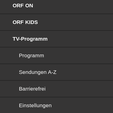
ORF ON
ORF KIDS
TV-Programm
Programm
Sendungen von A bis Z
Sendungen A-Z
Barrierefrei
Barrierefrei
Einstellungen