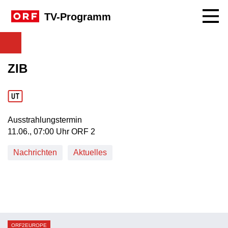
Navig
TV-Programm
ZIB
Ausstrahlungstermin
11. Juni, 07:00 Uhr in ORF 2
11.06., 07:00 Uhr ORF 2
Nachrichten
Aktuelles
ORF2EUROPE