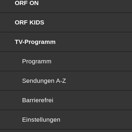
ORF ON
ORF KIDS
TV-Programm
Programm
Sendungen von A bis Z
Sendungen A-Z
Barrierefrei
Barrierefrei
Einstellungen