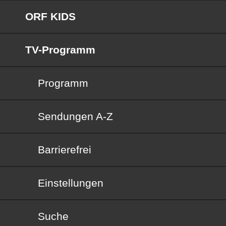
ORF KIDS
TV-Programm
Programm
Sendungen von A bis Z
Sendungen A-Z
Barrierefrei
Barrierefrei
Einstellungen
Suche