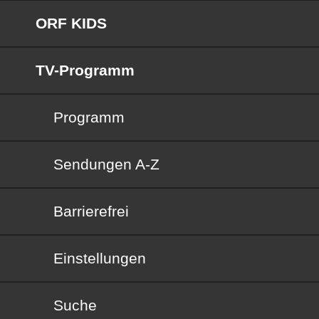
ORF KIDS
TV-Programm
Programm
Sendungen von A bis Z
Sendungen A-Z
Barrierefrei
Barrierefrei
Einstellungen
Suche