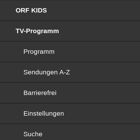
ORF KIDS
TV-Programm
Programm
Sendungen von A bis Z
Sendungen A-Z
Barrierefrei
Barrierefrei
Einstellungen
Suche