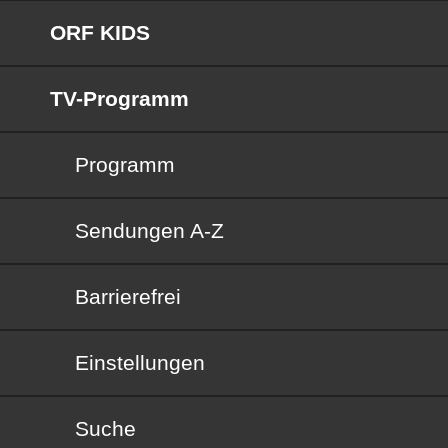
ORF KIDS
TV-Programm
Programm
Sendungen von A bis Z
Sendungen A-Z
Barrierefrei
Barrierefrei
Einstellungen
Suche