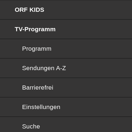
ORF KIDS
TV-Programm
Programm
Sendungen von A bis Z
Sendungen A-Z
Barrierefrei
Barrierefrei
Einstellungen
Suche