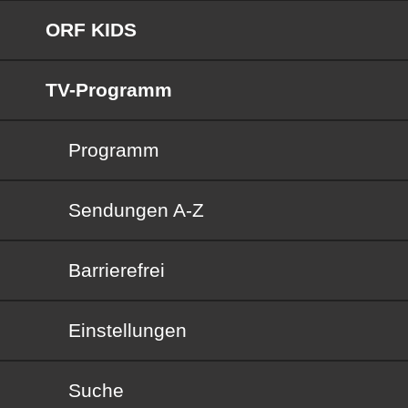
ORF KIDS
TV-Programm
Programm
Sendungen von A bis Z
Sendungen A-Z
Barrierefrei
Barrierefrei
Einstellungen
Suche