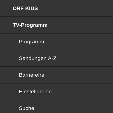
ORF KIDS
TV-Programm
Programm
Sendungen von A bis Z
Sendungen A-Z
Barrierefrei
Barrierefrei
Einstellungen
Suche